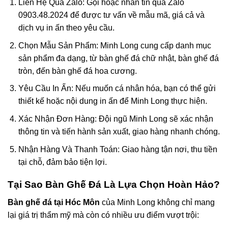
Liên Hệ Qua Zalo
: Gọi hoặc nhắn tin qua
Zalo
0903.48.2024
để được tư vấn về mẫu mã, giá cả và
dịch vụ in ấn theo yêu cầu.
Chọn Mẫu Sản Phẩm
: Minh Long cung cấp danh mục
sản phẩm đa dạng, từ
bàn ghế đá chữ nhật
,
bàn ghế đá
tròn
, đến
bàn ghế đá hoa cương
.
Yêu Cầu In Ấn
: Nếu muốn cá nhân hóa, bạn có thể gửi
thiết kế hoặc nội dung in ấn để Minh Long thực hiện.
Xác Nhận Đơn Hàng
: Đội ngũ Minh Long sẽ xác nhận
thông tin và tiến hành sản xuất, giao hàng nhanh chóng.
Nhận Hàng Và Thanh Toán
: Giao hàng tận nơi, thu tiền
tại chỗ, đảm bảo tiện lợi.
Tại Sao Bàn Ghế Đá Là Lựa Chọn Hoàn Hảo?
Bàn ghế đá tại Hóc Môn
của Minh Long không chỉ mang
lại giá trị thẩm mỹ mà còn có nhiều ưu điểm vượt trội: