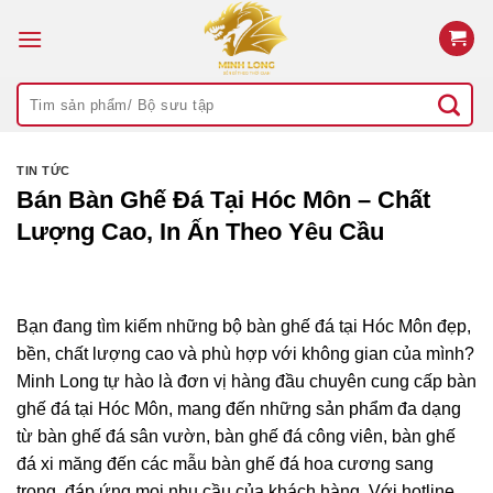
Bỏ
qua
nội
Tìm
dung
kiếm:
TIN TỨC
Bán Bàn Ghế Đá Tại Hóc Môn – Chất
Lượng Cao, In Ấn Theo Yêu Cầu
Bạn đang tìm kiếm những bộ
bàn ghế đá tại Hóc Môn
đẹp,
bền, chất lượng cao và phù hợp với không gian của mình?
Minh Long tự hào là đơn vị hàng đầu chuyên cung cấp
bàn
ghế đá tại Hóc Môn
, mang đến những sản phẩm đa dạng
từ
bàn ghế đá sân vườn
,
bàn ghế đá công viên
,
bàn ghế
đá xi măng
đến các mẫu
bàn ghế đá hoa cương
sang
trọng, đáp ứng mọi nhu cầu của khách hàng. Với hotline