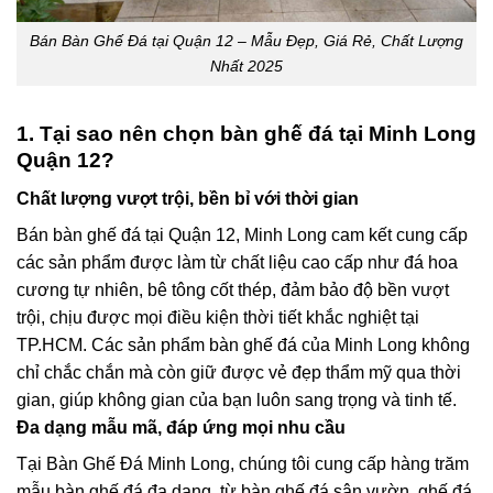
Bán Bàn Ghế Đá tại Quận 12 – Mẫu Đẹp, Giá Rẻ, Chất Lượng
Nhất 2025
1. Tại sao nên chọn bàn ghế đá tại Minh Long
Quận 12?
Chất lượng vượt trội, bền bỉ với thời gian
Bán bàn ghế đá tại Quận 12
, Minh Long cam kết cung cấp
các sản phẩm được làm từ chất liệu cao cấp như
đá hoa
cương tự nhiên
,
bê tông cốt thép
, đảm bảo độ bền vượt
trội, chịu được mọi điều kiện thời tiết khắc nghiệt tại
TP.HCM. Các sản phẩm bàn ghế đá của Minh Long không
chỉ chắc chắn mà còn giữ được vẻ đẹp thẩm mỹ qua thời
gian, giúp không gian của bạn luôn sang trọng và tinh tế.
Đa dạng mẫu mã, đáp ứng mọi nhu cầu
Tại
Bàn Ghế Đá Minh Long
, chúng tôi cung cấp hàng trăm
mẫu bàn ghế đá đa dạng, từ
bàn ghế đá sân vườn
,
ghế đá