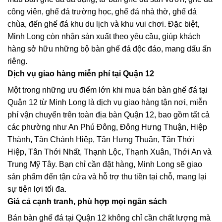
công viên
,
ghế đá trường học
,
ghế đá nhà thờ
,
ghế đá
chùa
, đến
ghế đá khu du lịch
và
khu vui chơi
. Đặc biệt,
Minh Long còn nhận
sản xuất theo yêu cầu
, giúp khách
hàng sở hữu những bộ bàn ghế đá độc đáo, mang dấu ấn
riêng.
Dịch vụ giao hàng miễn phí tại Quận 12
Một trong những ưu điểm lớn khi mua
bán bàn ghế đá tại
Quận 12
từ Minh Long là dịch vụ
giao hàng tận nơi, miễn
phí vận chuyển
trên toàn địa bàn Quận 12, bao gồm tất cả
các phường như An Phú Đông, Đông Hưng Thuận, Hiệp
Thành, Tân Chánh Hiệp, Tân Hưng Thuận, Tân Thới
Hiệp, Tân Thới Nhất, Thạnh Lộc, Thạnh Xuân, Thới An và
Trung Mỹ Tây. Bạn chỉ cần đặt hàng, Minh Long sẽ giao
sản phẩm đến tận cửa và hỗ trợ
thu tiền tại chỗ
, mang lại
sự tiện lợi tối đa.
Giá cả cạnh tranh, phù hợp mọi ngân sách
Bán bàn ghế đá tại Quận 12
không chỉ cần chất lượng mà