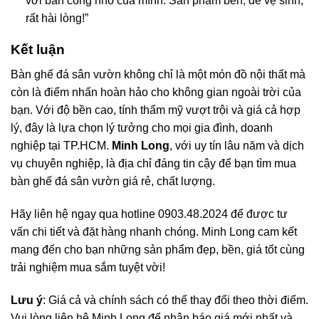
với ban công nhỏ của mình. Sản phẩm bền, dễ vệ sinh,
rất hài lòng!”
Kết luận
Bàn ghế đá sân vườn không chỉ là một món đồ nội thất mà
còn là điểm nhấn hoàn hảo cho không gian ngoài trời của
bạn. Với độ bền cao, tính thẩm mỹ vượt trội và giá cả hợp
lý, đây là lựa chọn lý tưởng cho mọi gia đình, doanh
nghiệp tại TP.HCM.
Minh Long
, với uy tín lâu năm và dịch
vụ chuyên nghiệp, là địa chỉ đáng tin cậy để bạn tìm mua
bàn ghế đá sân vườn giá rẻ, chất lượng.
Hãy liên hệ ngay qua
hotline 0903.48.2024
để được tư
vấn chi tiết và đặt hàng nhanh chóng. Minh Long cam kết
mang đến cho bạn những sản phẩm đẹp, bền, giá tốt cùng
trải nghiệm mua sắm tuyệt vời!
Lưu ý
: Giá cả và chính sách có thể thay đổi theo thời điểm.
Vui lòng liên hệ Minh Long để nhận báo giá mới nhất và