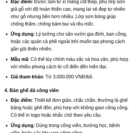
Đặc điểm
: Được làm từ xi măng cốt thép, phủ lớp sơn
giả gỗ với độ hoàn thiện cao, mang lại vẻ đẹp tự nhiên
như gỗ nhưng bền hơn nhiều. Lớp sơn bóng giúp
chống thấm, chống bám bụi và rêu mốc.
Ứng dụng
: Lý tưởng cho sân vườn gia đình, ban công,
hoặc các quán cà phê ngoài trời muốn tạo phong cách
gần gũi thiên nhiên.
Mẫu mã
: Có thể tùy chỉnh màu sắc và hoa văn, phù hợp
với nhiều phong cách từ cổ điển đến hiện đại.
Giá tham khảo
: Từ 3.000.000 VNĐ/bộ.
4. Bàn ghế đá công viên
Đặc điểm
: Thiết kế đơn giản, chắc chắn, thường là ghế
băng hoặc ghế đôn, phù hợp với không gian công cộng.
Có thể in logo hoặc khắc chữ theo yêu cầu.
Ứng dụng
: Dùng trong công viên, trường học, bệnh
viện, hoặc các khu vực công cộng.