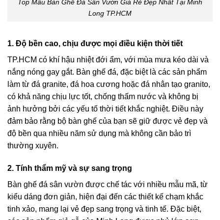
Top Mẫu Bàn Ghế Đá Sân Vườn Giá Rẻ Đẹp Nhất Tại Minh
Long TP.HCM
1. Độ bền cao, chịu được mọi điều kiện thời tiết
TP.HCM có khí hậu nhiệt đới ẩm, với mùa mưa kéo dài và
nắng nóng gay gắt. Bàn ghế đá, đặc biệt là các sản phẩm
làm từ đá granite, đá hoa cương hoặc đá nhân tạo granito,
có khả năng chịu lực tốt, chống thấm nước và không bị
ảnh hưởng bởi các yếu tố thời tiết khắc nghiệt. Điều này
đảm bảo rằng bộ bàn ghế của bạn sẽ giữ được vẻ đẹp và
độ bền qua nhiều năm sử dụng mà không cần bảo trì
thường xuyên.
2. Tính thẩm mỹ và sự sang trọng
Bàn ghế đá sân vườn được chế tác với nhiều mẫu mã, từ
kiểu dáng đơn giản, hiện đại đến các thiết kế chạm khắc
tinh xảo, mang lại vẻ đẹp sang trọng và tinh tế. Đặc biệt,